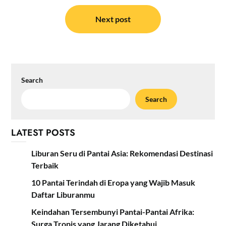
Next post
Search
Search
LATEST POSTS
Liburan Seru di Pantai Asia: Rekomendasi Destinasi
Terbaik
10 Pantai Terindah di Eropa yang Wajib Masuk
Daftar Liburanmu
Keindahan Tersembunyi Pantai-Pantai Afrika:
Surga Tropis yang Jarang Diketahui