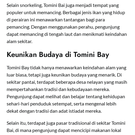
Selain snorkeling, Tomini Bai juga menjadi tempat yang
populer untuk memancing. Berbagai jenis ikan yang hidup
di perairan ini menawarkan tantangan bagi para
pemancing. Dengan menggunakan perahu, pengunjung
dapat memancing di tengah laut dan menikmati keindahan
alam sekitar.
Keunikan Budaya di Tomini Bay
Tomini Bay tidak hanya menawarkan keindahan alam yang
luar biasa, tetapi juga keunikan budaya yang menarik. Di
sekitar pantai, terdapat beberapa desa nelayan yang masih
mempertahankan tradisi dan kebudayaan mereka.
Pengunjung dapat melihat dan belajar tentang kehidupan
sehari-hari penduduk setempat, serta mengenal lebih
dekat dengan tradisi dan adat istiadat mereka.
Selain itu, terdapat juga pasar tradisional di sekitar Tomini
Bai, di mana pengunjung dapat mencicipi makanan lokal