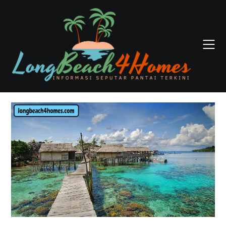
Skip
to
content