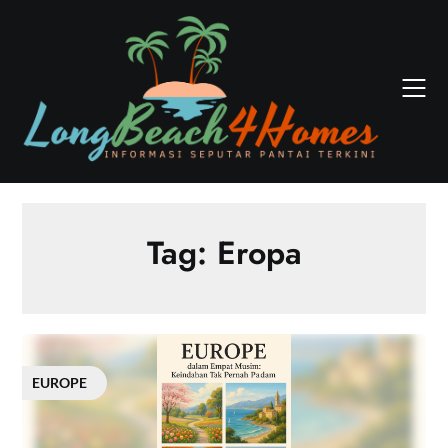
Skip
to
content
Tag:
Eropa
EUROPE