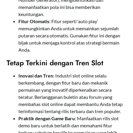
memanfaatkan pola ini bisa memberikan
keuntungan.
Fitur Otomatis
: Fitur seperti ‘auto play’
memungkinkan Anda untuk memainkan sejumlah
putaran secara otomatis. Gunakan fitur ini dengan
bijak untuk menjaga kontrol atas strategi bermain
Anda.
Tetap Terkini dengan Tren Slot
Inovasi dan Tren
: Industri slot online selalu
berkembang, dengan fitur baru dan mekanik
permainan yang inovatif diperkenalkan secara
teratur. Berlangganan buletin atau forum yang
membahas slot online dapat membantu Anda tetap
terinformasi tentang rilis terbaru dan tren populer.
Praktik dengan Game Baru
: Manfaatkan rilis slot
demo baru untuk berlatih dan memahami fitur
terbaru sebelum beralih ke permainan yang lebih