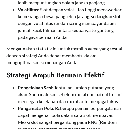
lebih menguntungkan dalam jangka panjang.
Volatilitas
: Slot dengan volatilitas tinggi menawarkan
kemenangan besar yang lebih jarang, sedangkan slot
dengan volatilitas rendah sering membayar dalam
jumlah kecil. Pilihan antara keduanya tergantung
pada gaya bermain Anda.
Menggunakan statistik ini untuk memilih game yang sesuai
dengan strategi Anda dapat membantu dalam
mengoptimalkan kemenangan Anda.
Strategi Ampuh Bermain Efektif
Pengelolaan Sesi
: Tentukan jumlah putaran yang
akan Anda mainkan sebelum mulai dan patuhi itu. Ini
mencegah kelelahan dan membantu menjaga fokus.
Pengamatan Pola
: Beberapa pemain berpengalaman
dapat mengenali pola dalam cara slot membayar.
Meski slot sangat bergantung pada RNG (Random
Number Generator), mengidentifikasi dan