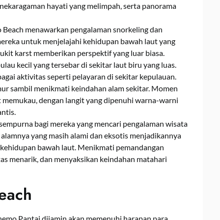
anekaragaman hayati yang melimpah, serta panorama
mo Beach menawarkan pengalaman snorkeling dan
reka untuk menjelajahi kehidupan bawah laut yang
it karst memberikan perspektif yang luar biasa.
au kecil yang tersebar di sekitar laut biru yang luas.
gai aktivitas seperti pelayaran di sekitar kepulauan.
emur sambil menikmati keindahan alam sekitar. Momen
t memukau, dengan langit yang dipenuhi warna-warni
ntis.
 sempurna bagi mereka yang mencari pengalaman wisata
n alamnya yang masih alami dan eksotis menjadikannya
ahi kehidupan bawah laut. Menikmati pemandangan
vitas menarik, dan menyaksikan keindahan matahari
each
nemo Pantai dijamin akan memenuhi harapan para