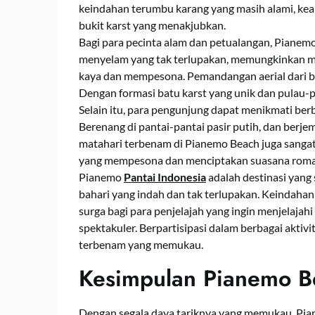
keindahan terumbu karang yang masih alami, ke
bukit karst yang menakjubkan.
Bagi para pecinta alam dan petualangan, Piane
menyelam yang tak terlupakan, memungkinkan me
kaya dan mempesona. Pemandangan aerial dari buk
Dengan formasi batu karst yang unik dan pulau-pul
Selain itu, para pengunjung dapat menikmati berba
Berenang di pantai-pantai pasir putih, dan berj
matahari terbenam di Pianemo Beach juga sanga
yang mempesona dan menciptakan suasana roma
Pianemo
Pantai Indonesia
adalah destinasi yang
bahari yang indah dan tak terlupakan. Keindaha
surga bagi para penjelajah yang ingin menjelaj
spektakuler. Berpartisipasi dalam berbagai akti
terbenam yang memukau.
Kesimpulan Pianemo B
Dengan segala daya tariknya yang memukau, Pia