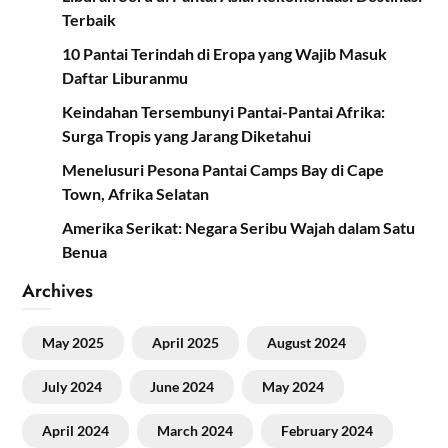
Terbaik
10 Pantai Terindah di Eropa yang Wajib Masuk
Daftar Liburanmu
Keindahan Tersembunyi Pantai-Pantai Afrika:
Surga Tropis yang Jarang Diketahui
Menelusuri Pesona Pantai Camps Bay di Cape
Town, Afrika Selatan
Amerika Serikat: Negara Seribu Wajah dalam Satu
Benua
Archives
May 2025
April 2025
August 2024
July 2024
June 2024
May 2024
April 2024
March 2024
February 2024