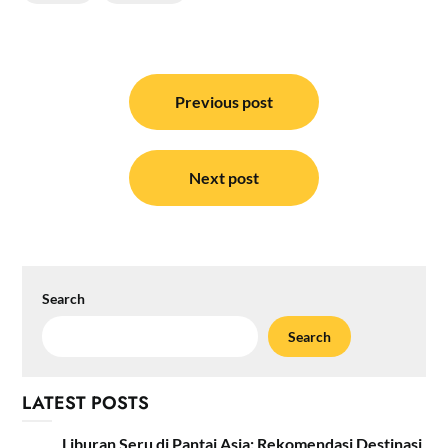
Post
navigation
Previous post
Next post
Search
Search
LATEST POSTS
Liburan Seru di Pantai Asia: Rekomendasi Destinasi