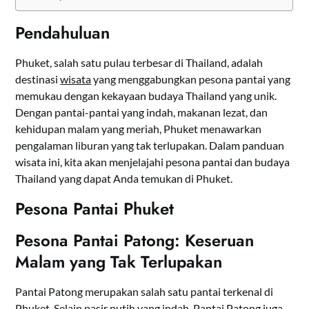
Pendahuluan
Phuket, salah satu pulau terbesar di Thailand, adalah
destinasi
wisata
yang menggabungkan pesona pantai yang
memukau dengan kekayaan budaya Thailand yang unik.
Dengan pantai-pantai yang indah, makanan lezat, dan
kehidupan malam yang meriah, Phuket menawarkan
pengalaman liburan yang tak terlupakan. Dalam panduan
wisata ini, kita akan menjelajahi pesona pantai dan budaya
Thailand yang dapat Anda temukan di Phuket.
Pesona Pantai Phuket
Pesona Pantai Patong: Keseruan
Malam yang Tak Terlupakan
Pantai Patong merupakan salah satu pantai terkenal di
Phuket. Selain pasir putih yang indah, Pantai Patong juga