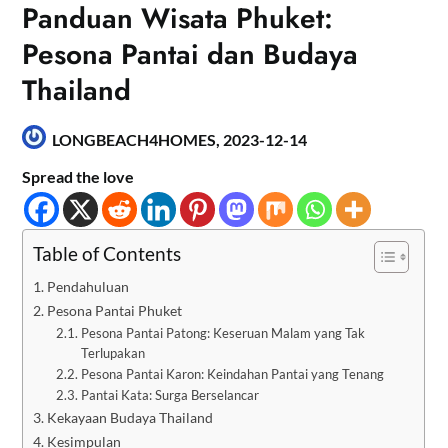
Panduan Wisata Phuket:
Pesona Pantai dan Budaya
Thailand
LONGBEACH4HOMES,
2023-12-14
Spread the love
Table of Contents
Pendahuluan
Pesona Pantai Phuket
Pesona Pantai Patong: Keseruan Malam yang Tak
Terlupakan
Pesona Pantai Karon: Keindahan Pantai yang Tenang
Pantai Kata: Surga Berselancar
Kekayaan Budaya Thailand
Kesimpulan