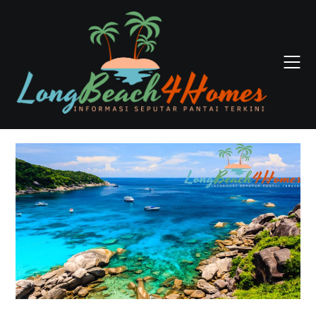
Skip
to
content