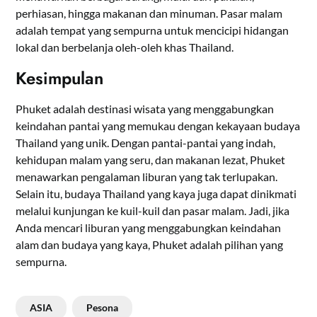
perhiasan, hingga makanan dan minuman. Pasar malam
adalah tempat yang sempurna untuk mencicipi hidangan
lokal dan berbelanja oleh-oleh khas Thailand.
Kesimpulan
Phuket adalah destinasi wisata yang menggabungkan
keindahan pantai yang memukau dengan kekayaan budaya
Thailand yang unik. Dengan pantai-pantai yang indah,
kehidupan malam yang seru, dan makanan lezat, Phuket
menawarkan pengalaman liburan yang tak terlupakan.
Selain itu, budaya Thailand yang kaya juga dapat dinikmati
melalui kunjungan ke kuil-kuil dan pasar malam. Jadi, jika
Anda mencari liburan yang menggabungkan keindahan
alam dan budaya yang kaya, Phuket adalah pilihan yang
sempurna.
ASIA
Pesona