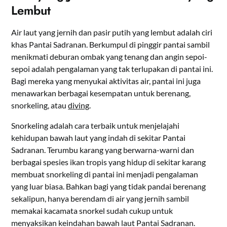
Lembut
Air laut yang jernih dan pasir putih yang lembut adalah ciri
khas Pantai Sadranan. Berkumpul di pinggir pantai sambil
menikmati deburan ombak yang tenang dan angin sepoi-
sepoi adalah pengalaman yang tak terlupakan di pantai ini.
Bagi mereka yang menyukai aktivitas air, pantai ini juga
menawarkan berbagai kesempatan untuk berenang,
snorkeling, atau
diving
.
Snorkeling adalah cara terbaik untuk menjelajahi
kehidupan bawah laut yang indah di sekitar Pantai
Sadranan. Terumbu karang yang berwarna-warni dan
berbagai spesies ikan tropis yang hidup di sekitar karang
membuat snorkeling di pantai ini menjadi pengalaman
yang luar biasa. Bahkan bagi yang tidak pandai berenang
sekalipun, hanya berendam di air yang jernih sambil
memakai kacamata snorkel sudah cukup untuk
menyaksikan keindahan bawah laut Pantai Sadranan.