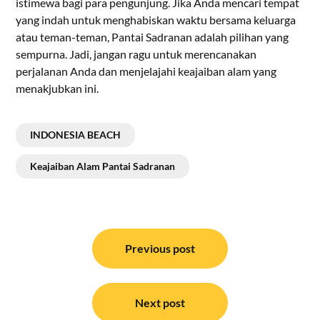
istimewa bagi para pengunjung. Jika Anda mencari tempat
yang indah untuk menghabiskan waktu bersama keluarga
atau teman-teman, Pantai Sadranan adalah pilihan yang
sempurna. Jadi, jangan ragu untuk merencanakan
perjalanan Anda dan menjelajahi keajaiban alam yang
menakjubkan ini.
INDONESIA BEACH
Keajaiban Alam Pantai Sadranan
Post
navigation
Previous post
Next post