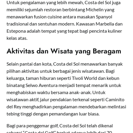
Untuk pengalaman yang lebih mewah, Costa del Sol juga
memiliki sejumlah restoran berbintang Michelin yang
menawarkan fusion cuisine antara masakan Spanyol
tradisional dan sentuhan modern. Kawasan Marbella dan
Estepona adalah tempat yang tepat bagi pencinta kuliner
kelas atas.
Aktivitas dan Wisata yang Beragam
Selain pantai dan kota, Costa del Sol menawarkan banyak
pilihan aktivitas untuk berbagai jenis wisatawan. Bagi
keluarga, taman hiburan seperti Tivoli World dan kebun
binatang Selwo Aventura menjadi tempat menarik untuk
menghabiskan waktu bersama anak-anak. Untuk
wisatawan aktif, jalur pendakian terkenal seperti Caminito
del Rey menghadirkan pengalaman mendebarkan melintasi
tebing tinggi dengan pemandangan luar biasa.
Bagi para penggemar golf, Costa del Sol telah dikenal
sebagai “Costa del Golf” berkat adanya lebih dari 70