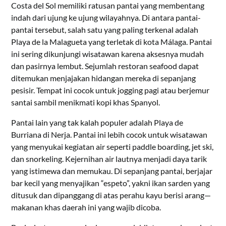
Costa del Sol memiliki ratusan pantai yang membentang
indah dari ujung ke ujung wilayahnya. Di antara pantai-
pantai tersebut, salah satu yang paling terkenal adalah
Playa de la Malagueta yang terletak di kota Málaga. Pantai
ini sering dikunjungi wisatawan karena aksesnya mudah
dan pasirnya lembut. Sejumlah restoran seafood dapat
ditemukan menjajakan hidangan mereka di sepanjang
pesisir. Tempat ini cocok untuk jogging pagi atau berjemur
santai sambil menikmati kopi khas Spanyol.
Pantai lain yang tak kalah populer adalah Playa de
Burriana di Nerja. Pantai ini lebih cocok untuk wisatawan
yang menyukai kegiatan air seperti paddle boarding, jet ski,
dan snorkeling. Kejernihan air lautnya menjadi daya tarik
yang istimewa dan memukau. Di sepanjang pantai, berjajar
bar kecil yang menyajikan “espeto”, yakni ikan sarden yang
ditusuk dan dipanggang di atas perahu kayu berisi arang—
makanan khas daerah ini yang wajib dicoba.