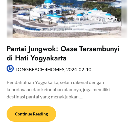
Pantai Jungwok: Oase Tersembunyi
di Hati Yogyakarta
LONGBEACH4HOMES,
2024-02-10
Pendahuluan Yogyakarta, selain dikenal dengan
kebudayaan dan keindahan alamnya, juga memiliki
destinasi pantai yang menakjubkan….
Continue Reading