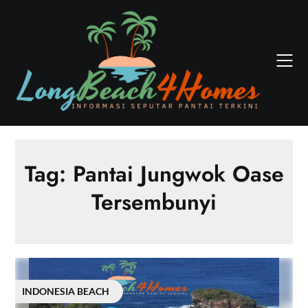
Skip
to
content
Tag:
Pantai Jungwok Oase
Tersembunyi
INDONESIA BEACH