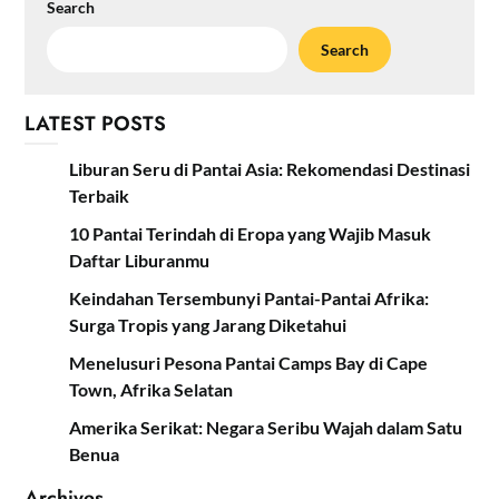
Search
Search
LATEST POSTS
Liburan Seru di Pantai Asia: Rekomendasi Destinasi
Terbaik
10 Pantai Terindah di Eropa yang Wajib Masuk
Daftar Liburanmu
Keindahan Tersembunyi Pantai-Pantai Afrika:
Surga Tropis yang Jarang Diketahui
Menelusuri Pesona Pantai Camps Bay di Cape
Town, Afrika Selatan
Amerika Serikat: Negara Seribu Wajah dalam Satu
Benua
Archives