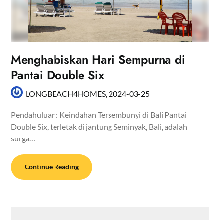
Menghabiskan Hari Sempurna di
Pantai Double Six
LONGBEACH4HOMES,
2024-03-25
Pendahuluan: Keindahan Tersembunyi di Bali Pantai
Double Six, terletak di jantung Seminyak, Bali, adalah
surga…
Continue Reading