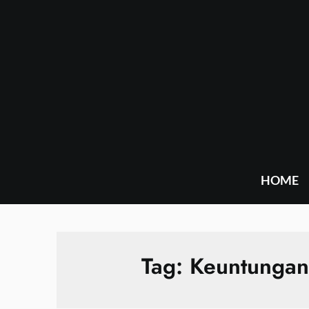
Skip
to
content
HOME
Tag:
Keuntungan