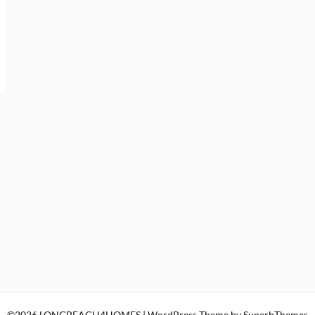
©2026 LONGBEACH4HOMES
| WordPress Theme by
SuperbThemes