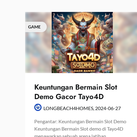
GAME
Keuntungan Bermain Slot
Demo Gacor Tayo4D
LONGBEACH4HOMES,
2024-06-27
Pengantar: Keuntungan Bermain Slot Demo
Keuntungan Bermain Slot demo di Tayo4D
menawarkan sebuah arena latihan…